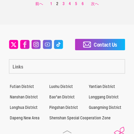
前へ
1
2
3
4
5
6
次へ
Contact Us
Links
Futian District
Luohu District
Yantian District
Nanshan District
Bao’an District
Longgang District
Longhua District
Pingshan District
Guangming District
Dapeng New Area
Shenshan Special Cooperation Zone