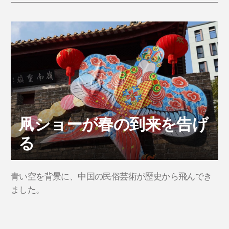
凧ショーが春の到来を告げ
る
青い空を背景に、中国の民俗芸術が歴史から飛んでき
ました。
もっと読む
>
2025-01-26