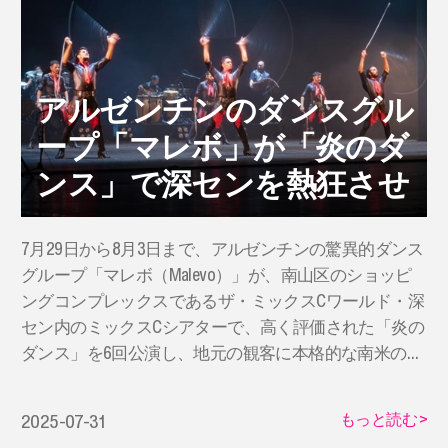
アルゼンチンのダンスグル
ープ「マレボ」が「炎のダ
ンス」で深センを熱狂させ
​7月29日から8月3日まで、アルゼンチンの驚異的ダンス
グループ「マレボ（Malevo）」が、南山区のショッピ
ングコンプレックスであるザ・ミックスCワールド・深
セン内のミックスCシアターで、高く評価された「炎の
ダンス」を6回公演し、地元の観客に本格的な南米の芸
術の饗宴をもたらします。
もっと読む
>
2025-07-31