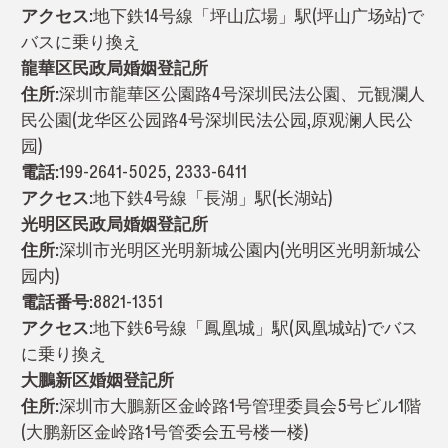
アクセス:
地下鉄14号線「坪山広場」駅(坪山广场站)で
バスに乗り換え
龍華区民政局婚姻登記所
住所:
深圳市龍華区公園路4号深圳民法公園、元観瀾人
民公園(龙华区公园路4号深圳民法公园,原观澜人民公
园)
電話:
199-2641-5025, 2333-6411
アクセス:
地下鉄4号線「長湖」駅(长湖站)
光明区民政局婚姻登記所
住所:
深圳市光明区光明新城公園内(光明区光明新城公
园内)
電話番号:
8821-1351
アクセス:
地下鉄6号線「鳳凰城」駅(凤凰城站)でバス
に乗り換え
大鵬新区婚姻登記所
住所:
深圳市大鵬新区金岭路1号管理委員会5号ビル1階
(大鹏新区金岭路1号管委会五号楼一楼)