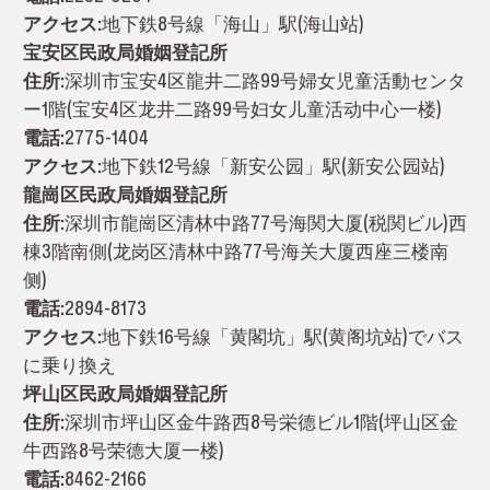
アクセス:
地下鉄8号線「海山」駅(海山站)
宝安区民政局婚姻登記所
住所:
深圳市宝安4区龍井二路99号婦女児童活動センタ
ー1階(宝安4区龙井二路99号妇女儿童活动中心一楼)
電話:
2775-1404
アクセス:
地下鉄12号線「新安公园」駅(新安公园站)
龍崗区民政局婚姻登記所
住所:
深圳市龍崗区清林中路77号海関大厦(税関ビル)西
棟3階南側(龙岗区清林中路77号海关大厦西座三楼南
侧)
電話:
2894-8173
アクセス:
地下鉄16号線「黄閣坑」駅(黄阁坑站)でバス
に乗り換え
坪山区民政局婚姻登記所
住所:
深圳市坪山区金牛路西8号栄德ビル1階(坪山区金
牛西路8号荣德大厦一楼)
電話:
8462-2166