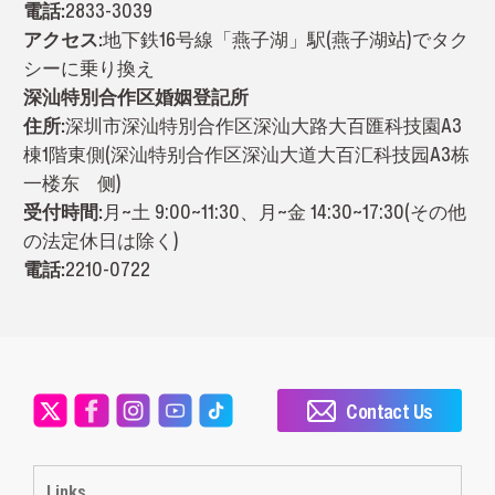
電話:
2833-3039
アクセス:
地下鉄16号線「燕子湖」駅(燕子湖站)でタク
シーに乗り換え
深汕特別合作区婚姻登記所
住所:
深圳市深汕特別合作区深汕大路大百匯科技園A3
棟1階東側(深汕特别合作区深汕大道大百汇科技园A3栋
一楼东 侧)
受付時間:
月~土 9:00~11:30、月~金 14:30~17:30(その他
の法定休日は除く)
電話:
2210-0722
Contact Us
Links