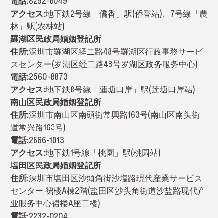
電話:
8292-8049
アクセス:
地下鉄2号線「僑香」駅(侨香站)、7号線「農
林」駅(农林站)
羅湖区民政局婚姻登記所
住所:
深圳市羅湖区経二路48号羅湖区行政事務サービ
スセンター(罗湖区经二路48号罗湖区政务服务中心)
電話:
2560-8873
アクセス:
地下鉄8号線「蓮塘口岸」駅(莲塘口岸站)
南山区民政局婚姻登記所
住所:
深圳市南山区南頭街常興路163号(南山区南头街
道常兴路163号)
電話:
2666-1013
アクセス:
地下鉄1号線「桃園」駅(桃园站)
塩田区民政局婚姻登記所
住所:
深圳市塩田区沙頭角街沙塩路現代産業サービス
センター 裙楼A棟2階(盐田区沙头角街道沙盐路现代产
业服务中心裙楼A座二楼)
電話:
2232-0204