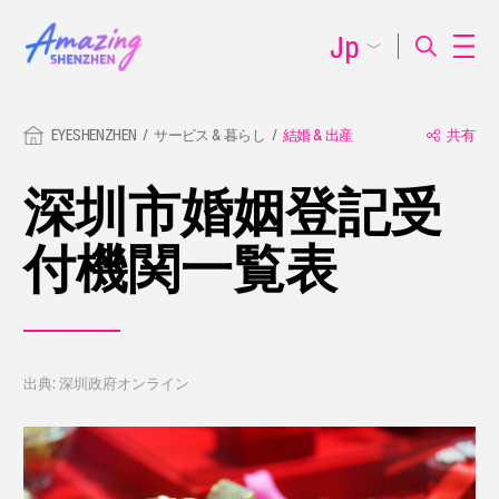
Jp
EYESHENZHEN
サービス & 暮らし
結婚 & 出産
共有
深圳市婚姻登記受
付機関一覧表
出典: 深圳政府オンライン