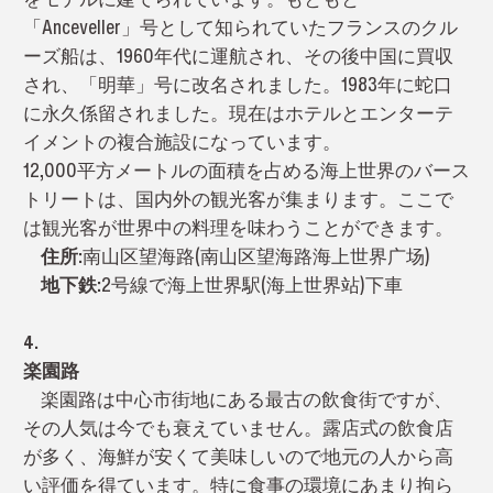
「Anceveller」号として知られていたフランスのクル
ーズ船は、1960年代に運航され、その後中国に買収
され、「明華」号に改名されました。1983年に蛇口
に永久係留されました。現在はホテルとエンターテ
イメントの複合施設になっています。
12,000平方メートルの面積を占める海上世界のバース
トリートは、国内外の観光客が集まります。ここで
は観光客が世界中の料理を味わうことができます。
住所:
南山区望海路(南山区望海路海上世界广场)
地下鉄:
2号線で海上世界駅(海上世界站)下車
4.
楽園路
楽園路は中心市街地にある最古の飲食街ですが、
その人気は今でも衰えていません。露店式の飲食店
が多く、海鮮が安くて美味しいので地元の人から高
い評価を得ています。特に食事の環境にあまり拘ら