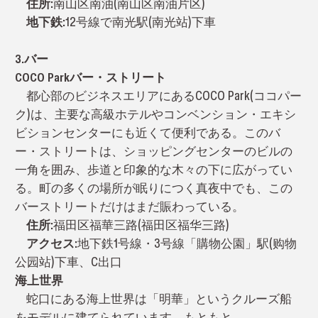
住所:
南山区南油(南山区南油片区)
地下鉄:
12号線で南光駅(南光站)下車
3.バー
COCO Parkバー・ストリート
都心部のビジネスエリアにあるCOCO Park(ココパー
ク)は、主要な高級ホテルやコンベンション・エキシ
ビションセンターにも近くて便利である。このバ
ー・ストリートは、ショッピングセンターのビルの
一角を囲み、歩道と印象的な木々の下に広がってい
る。町の多くの場所が眠りにつく真夜中でも、この
バーストリートだけはまだ賑わっている。
住所:
福田区福華三路(福田区福华三路)
アクセス:
地下鉄1号線・3号線「購物公園」駅(购物
公园站)下車、C出口
海上世界
蛇口にある海上世界は「明華」というクルーズ船
をモデルに建てられています。もともと