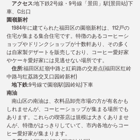
アクセス:
地下鉄2号線・9号線「景田」駅(景田站)下
車、C出口
園嶺新村
1984年に建てられた福田区の園嶺新村は、112戸の
住宅が集まる集合住宅です。特徴のあるコーヒーシ
ョップやドリンクショップが十数軒あり、その多く
は自家製デザートを販売しており、コーヒー愛好家
やケーキ愛好家には見逃せない場所です。
住所:
福田区紅嶺中路と紅莉路の交差点(福田区红岭
中路与红荔路交叉口园岭新村)
地下鉄:
9号線で園嶺駅(园岭站)下車
南油
南山区の南油は、衣料品卸売市場の方が有名かも
しれませんが、コーヒーショップが集まる場所でも
あります。これらの喫茶店は規模は大きくありませ
んが、特徴がはっきりしていて、市内各地からコー
ヒー愛好家が集まります。