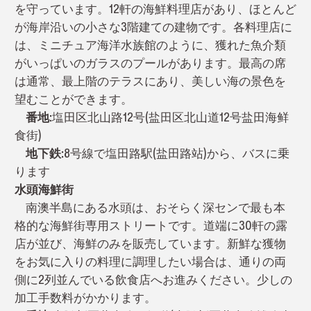
を守っています。12軒の海鮮料理店があり、ほとんど
が海岸沿いの小さな3階建ての建物です。各料理店に
は、ミニチュア海洋水族館のように、獲れた魚介類
がいっぱいのガラスのプールがあります。最高の席
は通常、最上階のテラスにあり、美しい海の景色を
望むことができます。
番地:
塩田区北山路12号(盐田区北山道12号盐田海鲜
食街)
地下鉄:
8号線で塩田路駅(盐田路站)から、バスに乗
ります
水頭海鮮街
南澳半島にある水頭は、おそらく深センで最も本
格的な海鮮街専用ストリートです。道端に30軒の露
店が並び、海鮮のみを販売しています。新鮮な獲物
をお気に入りの料理に調理したい場合は、通りの両
側に2列並んでいる飲食店へお進みください。少しの
加工手数料がかかります。