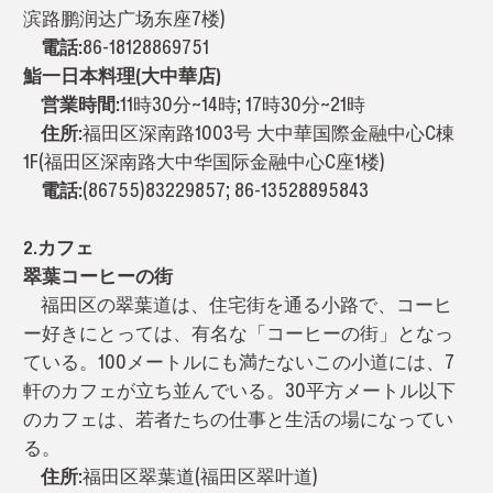
滨路鹏润达广场东座7楼)
電話:
86-18128869751
鮨一日本料理(大中華店)
営業時間:
11時30分~14時; 17時30分~21時
住所:
福田区深南路1003号 大中華国際金融中心C棟
1F(福田区深南路大中华国际金融中心C座1楼)
電話:
(86755)83229857; 86-13528895843
2.カフェ
翠葉コーヒーの街
福田区の翠葉道は、住宅街を通る小路で、コーヒ
ー好きにとっては、有名な「コーヒーの街」となっ
ている。100メートルにも満たないこの小道には、7
軒のカフェが立ち並んでいる。30平方メートル以下
のカフェは、若者たちの仕事と生活の場になってい
る。
住所:
福田区翠葉道(福田区翠叶道)