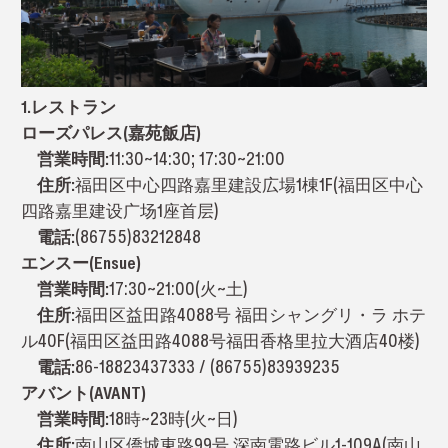
1.レストラン
ローズパレス(嘉苑飯店)
営業時間:
11:30~14:30; 17:30~21:00
住所:
福田区中心四路嘉里建設広場1棟1F(福田区中心
四路嘉里建设广场1座首层)
電話:
(86755)83212848
エンスー(Ensue)
営業時間:
17:30~21:00(火~土)
住所:
福田区益田路4088号 福田シャングリ・ラ ホテ
ル40F(福田区益田路4088号福田香格里拉大酒店40楼)
電話:
86-18823437333 / (86755)83939235
アバント(AVANT)
営業時間:
18時~23時(火~日)
住所:
南山区僑城東路99号 深南電路ビル1-109A(南山