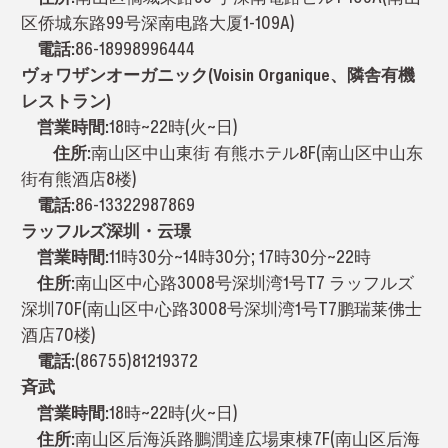
区侨城东路99号深南电路大厦1-109A)
電話:
86-18998996444
ヴォワザンオーガニック(Voisin Organique、隣舎有機
レストラン)
営業時間:
18時~22時(火~日)
住所:
南山区中山東街 有熊ホテル8F(南山区中山东
街有熊酒店8楼)
電話:
86-13322987869
ラッフルズ深圳・云璟
営業時間:
11時30分~14時30分; 17時30分~22時
住所:
南山区中心路3008号深圳湾1号T7 ラッフルズ
深圳70F(南山区中心路3008号深圳湾1号T7鹏瑞莱佛士
酒店70楼)
電話:
(86755)81219372
斉武
営業時間:
18時~22時(火~日)
住所:
南山区后海浜路鵬潤達広場東棟7F(南山区后海