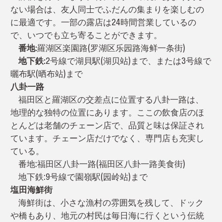
ない場合は、友人同士でふだんの集まりを楽しむの
に最適です。一部の露店は24時間営業しているの
で、いつでも立ち寄ることができます。
番地:
羅湖区楽園路(罗湖区乐园路海鲜一条街)
地下鉄:
2号線で湖貝駅(湖贝站)まで、または3号線で
曬布駅(晒布站)まで
八卦一路
福田区と羅湖区の交差点に位置する八卦一路は、
地理的な独特の位置にあります。ここの飲食店のほ
とんどは老舗のチェーン店で、品質と味は保証され
ています。チェーン店だけでなく、専門店も充実し
ている。
番地:福田区八卦一路(福田区八卦一路美食街)
地下鉄:9号線で園嶺駅(园岭站)まで
塩田海鮮街
海鮮街は、小さな漁村の雰囲気を残して、ドック
や橋もあり、地元の村民は毎日海に行くという伝統