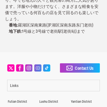
り、今でも地元の人々と観光客の両方に人気があり
ます。洋服や小物だけでなく、さまざまな軽食を安
価で売っている何百もの店を見て回るのも楽しいで
しょう。
番地:
羅湖区深南東路(罗湖区深南东路东门老街)
地
下鉄:
1号線と3号線で老街駅(老街站)まで
Contact Us
Links
Futian District
Luohu District
Yantian District