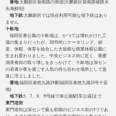
番地:
大鵬新区葵南路の側道(大鹏新区葵南路辅路水
头海鲜街)
地
下鉄:
大鵬新区では現在利用可能な地下鉄はあり
ません
十畝地
福田区車公廟の十畝地は、かつては壊れかけた工
場の集まりだったが、2015年にケータリング、娯
楽、休暇、体育を統合した大規模な商業休暇公園に
生まれ変わりました。中央ビジネス街に近く、香蜜
湖美食街の取り壊しをきっかけて、十畝地は深セン
の若者が夜を過ごす人気の待ち合わせ場所として急
速に浮上しました。
番地:
福田区泰然九路21番(福田区泰然九路21号十亩
地)
地下鉄:
1、7、9、11号線で車公廟駅(车公庙)まで
東門老街
東門老街は深センで最も初期のビジネス街の1つであ