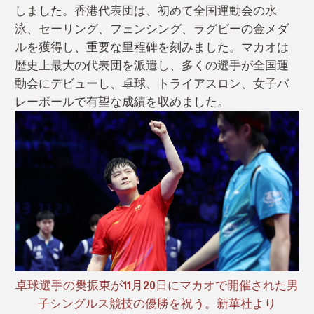
しました。香港代表団は、初めて全国運動会の水
泳、セーリング、フェンシング、ラグビーの金メダ
ルを獲得し、重要な里程碑を刻みました。マカオは
歴
史上最大の代表団を派遣し、多くの選手が全国運
動会にデビューし、卓球、トライアスロン、女子バ
レーボールで有望な成績を収めました。
卓球選手の樊振東が11月20日にマカオで開催された男
子シングルス競技の優勝を祝う。新華社より