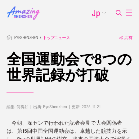
Jp
EYESHENZHEN
トップニュース
共有
全国運動会で8つの
世界記録が打破
編集: 何得如 | 出典: EyeShenzhen | 更新: 2025-11-21
今朝
、
深センで
行われた
記者会見
で
大会関係者
は
、
第15回中国全国運動会は、
卓越した競技力
を示
し、8つの世界記録の樹立、将来の国際大会で活躍す