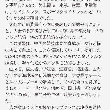
を更新したのは、陸上競技、水泳、射撃、重量挙
げ、サイクリング、
スポーツクライミング
など、い
くつかの体育種目でした。
大会の組織委員会が本日発表した要約報告による
と、大会の参加者は合計で5つの世界青年記録、13の
アジア記録、14の国家記録を樹立しました。
この結果は、中国の競技体育の育成が、奥行と幅
の両面で向上したことを強調しています。
参加した
37の代表団のうち、31が少なくとも1つの金メダルを
獲得し、35が何色かのメダルも獲得しました。
山東省、広東省、浙江省、江蘇省、福建省、上海
などの沿海地域の伝統的な強豪は、大規模なチーム
と深い人材プールで活躍して、その統合力を発揮し
ました。一方、湖北省、河南省、四川省、河北省な
どの他の省は、専門分野で強い競争力を表現しまし
た。
広東省は金メダル数でトップクラスの地位を維持