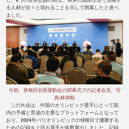
る人材が次々と現れる
ことを示して
閉幕したと述べ
ました。
今朝、第15回全国運動会の閉幕式での記者会見。写
真:林煒航
この大会は、中国のオリンピック選手にとって国
内の予備と育成の主要なプラットフォームとなって
おり、2024年パリオリンピックの12種目で優勝する
ための記録を上回る選手が多数輩出しました。記録