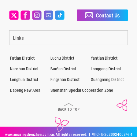
Contact Us
Links
Futian District
Luohu District
Yantian District
Nanshan District
Bao’an District
Longgang District
Longhua District
Pingshan District
Guangming District
Dapeng New Area
Shenshan Special Cooperation Zone
BACK TO TOP
www.amazingshenzhen.com.cn. All rights reserved. |
粤ICP备2026024003号-1