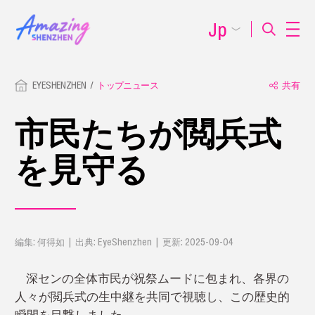
Jp
EYESHENZHEN
トップニュース
共有
市民たちが閲兵式
を見守る
編集: 何得如 | 出典: EyeShenzhen | 更新: 2025-09-04
深センの全体市民が祝祭ムードに包まれ、各界の
人々が閲兵式の生中継を共同で視聴し、この歴史的
瞬間を目撃しました。