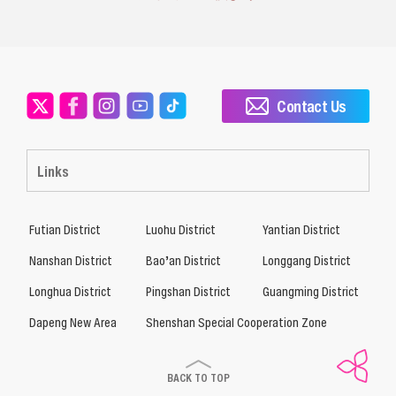
Contact Us
Links
Futian District
Luohu District
Yantian District
Nanshan District
Bao’an District
Longgang District
Longhua District
Pingshan District
Guangming District
Dapeng New Area
Shenshan Special Cooperation Zone
BACK TO TOP