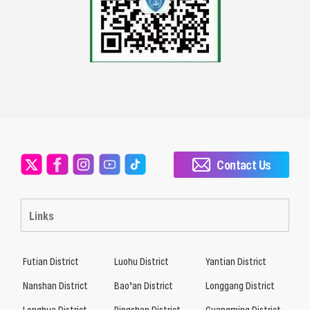
Contact Us
Links
Futian District
Luohu District
Yantian District
Nanshan District
Bao’an District
Longgang District
Longhua District
Pingshan District
Guangming District