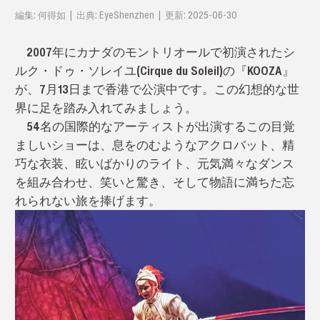
編集: 何得如 | 出典: EyeShenzhen | 更新: 2025-06-30
2007年にカナダのモントリオールで初演されたシ
ルク・ドゥ・ソレイユ(Cirque du Soleil)の『KOOZA』
が、7月13日まで香港で公演中です。この幻想的な世
界に足を踏み入れてみましょう。
54名の国際的なアーティストが出演するこの目覚
ましいショーは、息をのむようなアクロバット、精
巧な衣装、眩いばかりのライト、元気満々なダンス
を組み合わせ、笑いと驚き、そして物語に満ちた忘
れられない旅を捧げます。