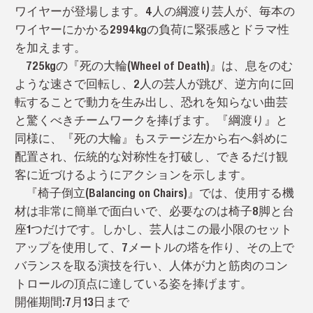
ワイヤーが登場します。4人の綱渡り芸人が、毎本の
ワイヤーにかかる2994kgの負荷に緊張感とドラマ性
を加えます。
725kgの『死の大輪(Wheel of Death)』は、息をのむ
ような速さで回転し、2人の芸人が跳び、逆方向に回
転することで動力を生み出し、恐れを知らない曲芸
と驚くべきチームワークを捧げます。『綱渡り』と
同様に、『死の大輪』もステージ左から右へ斜めに
配置され、伝統的な対称性を打破し、できるだけ観
客に近づけるようにアクションを示します。
『椅子倒立(Balancing on Chairs)』では、使用する機
材は非常に簡単で面白いで、必要なのは椅子8脚と台
座1つだけです。しかし、芸人はこの最小限のセット
アップを使用して、7メートルの塔を作り、その上で
バランスを取る演技を行い、人体が力と筋肉のコン
トロールの頂点に達している姿を捧げます。
開催期間:7月13日まで