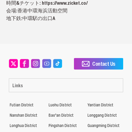
時間&チケット:
https://www.zicket.co/
会場:
香港中環海浜活動空間
地下鉄:
中環駅の出口A
Contact Us
Links
Futian District
Luohu District
Yantian District
Nanshan District
Bao’an District
Longgang District
Longhua District
Pingshan District
Guangming District