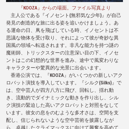
『KOOZA』からの場面。ファイル写真より
主人公である『イノセント(無邪気な少年)』が自己
発見の創造的な旅に出る姿を追いかけましょう。あ
る運命の日、凧を飛ばしている時、イノセントは不
思議な物体を受け取り、それによって彼が奇妙な異
国風の領域へ転送されます。非凡な能力を持つ謎の
魔術師、トリックスターの注意深い目の下、イノセ
ントはこの幻想的な世界を進み、途中で風変わりな
キャラクターや驚異的な光景に出会います。
香港公演では、『KOOZA』がいくつかの新しいアク
ロバット演技を導入しています。『シルク(Silks)』で
は、空中芸人が四方八方に飛び、回転し、揺れ動
き、流動的でダイナミックな動きを作り出し、シル
ク演技の緊迫した高いアクロバットと対照をなして
います。彼女の息をのむような多才さは、空間を支
配し、信じられないような空中芸術を披露しなが
ら、卓越したクライマックスに向けて興奮を高めて