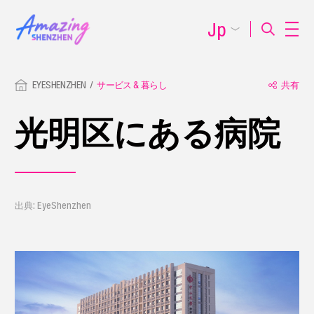
Jp
EYESHENZHEN
サービス & 暮らし
共有
光明区にある病院
出典: EyeShenzhen