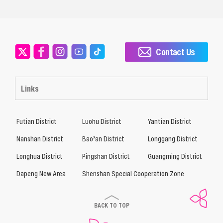
Contact Us
Links
Futian District
Luohu District
Yantian District
Nanshan District
Bao’an District
Longgang District
Longhua District
Pingshan District
Guangming District
Dapeng New Area
Shenshan Special Cooperation Zone
BACK TO TOP