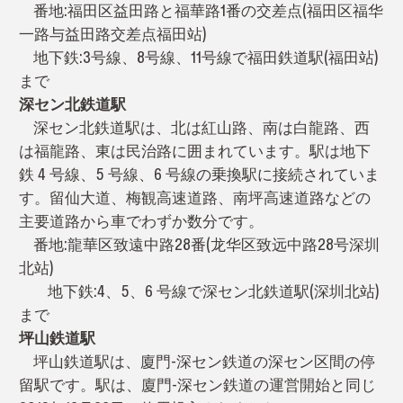
番地:福田区益田路と福華路1番の交差点(福田区福华
一路与益田路交差点福田站)
地下鉄:3号線、8号線、11号線で福田鉄道駅(福田站)
まで
深セン北鉄道駅
深セン北鉄道駅は、北は紅山路、南は白龍路、西
は福龍路、東は民治路に囲まれています。駅は地下
鉄 4 号線、5 号線、6 号線の乗換駅に接続されていま
す。留仙大道、梅観高速道路、南坪高速道路などの
主要道路から車でわずか数分です。
番地:龍華区致遠中路28番(龙华区致远中路28号深圳
北站)
地下鉄:4、5、6 号線で深セン北鉄道駅(深圳北站)
まで
坪山鉄道駅
坪山鉄道駅は、廈門-深セン鉄道の深セン区間の停
留駅です。駅は、廈門-深セン鉄道の運営開始と同じ