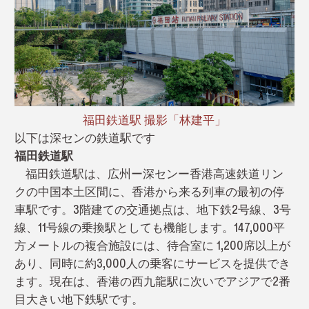
福田鉄道駅 撮影「林建平」
以下は深センの鉄道駅です
福田鉄道駅
福田鉄道駅は、広州ー深センー香港高速鉄道リン
クの中国本土区間に、香港から来る列車の最初の停
車駅です。3階建ての交通拠点は、地下鉄2号線、3号
線、11号線の乗換駅としても機能します。147,000平
方メートルの複合施設には、待合室に 1,200席以上が
あり、同時に約3,000人の乗客にサービスを提供でき
ます。現在は、香港の西九龍駅に次いでアジアで2番
目大きい地下鉄駅です。