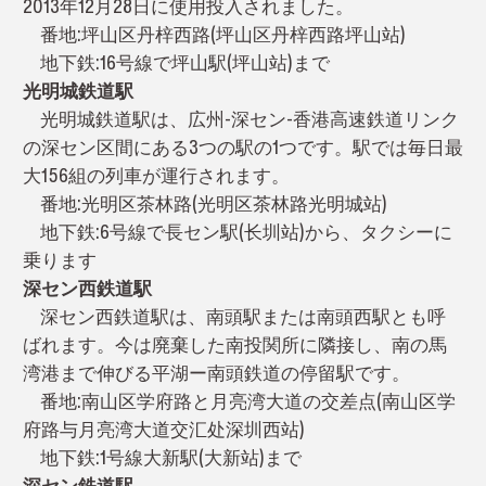
2013年12月28日に使用投入されました。
番地:坪山区丹梓西路(坪山区丹梓西路坪山站)
地下鉄:16号線で坪山駅(坪山站)まで
光明城鉄道駅
光明城鉄道駅は、広州-深セン-香港高速鉄道リンク
の深セン区間にある3つの駅の1つです。駅では毎日最
大156組の列車が運行されます。
番地:光明区茶林路(光明区茶林路光明城站)
地下鉄:6号線で長セン駅(长圳站)から、タクシーに
乗ります
深セン西鉄道駅
深セン西鉄道駅は、南頭駅または南頭西駅とも呼
ばれます。今は廃棄した南投関所に隣接し、南の馬
湾港まで伸びる平湖ー南頭鉄道の停留駅です。
番地:南山区学府路と月亮湾大道の交差点(南山区学
府路与月亮湾大道交汇处深圳西站)
地下鉄:1号線大新駅(大新站)まで
深セン鉄道駅