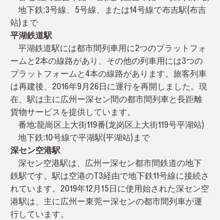
地下鉄:3号線、5号線、または14号線で布吉駅(布吉
站)まで
平湖鉄道駅
平湖鉄道駅には都市間列車用に2つのプラットフォ
ームと2本の線路があり、その他の列車用には3つの
プラットフォームと4本の線路があります。旅客列車
は再建後、2016年9月26日に運行を再開しました。現
在、駅は主に広州ー深セン間の都市間列車と長距離
貨物サービスを提供しています。
番地:龍崗区上大街119番(龙岗区上大街119号平湖站)
地下鉄:10号線で平湖駅(平湖站)まで
深セン空港駅
深セン空港駅は、広州ー深セン都市間鉄道の地下
鉄駅です。駅は空港のT3経由で地下鉄11号線に接続さ
れています。2019年12月15日に使用始された深セン空
港駅は、主に広州ー東莞ー深センの都市間列車が運
行しています。