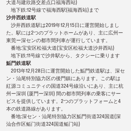
大道与建欣路交差点口福海西站)
地下鉄:12号線で福海西駅(福海西站)まで
沙井西鉄道駅
沙井西鉄道駅は2019年12月15日に運営開始しまし
た。駅には2つのプラットホームがあり、主に広州ー
東莞ー深センの都市間列車が運行しています。
番地:宝安区松福大道(宝安区松福大道沙井西站)
地下鉄:11号線で沙井駅から、タクシーに乗ります
鮜門鉄道駅
2013年12月28日に運営開始した鮜門鉄道駅は、深セ
ン・汕尾特別協力区の後門鎮にあります。この駅は
紅源コミュニティの国道324号線沿いにあり、主に杭
州ー深圳 (厦門ー深圳) 間の都市間列車の乗客にサー
ビスを提供しています。2つのプラットフォームと4
本の鉄道路線があります。
番地:深セン・汕尾特別協力区鮜門街道324国道(深
汕合作区鲘门街道324国道鲘门站)