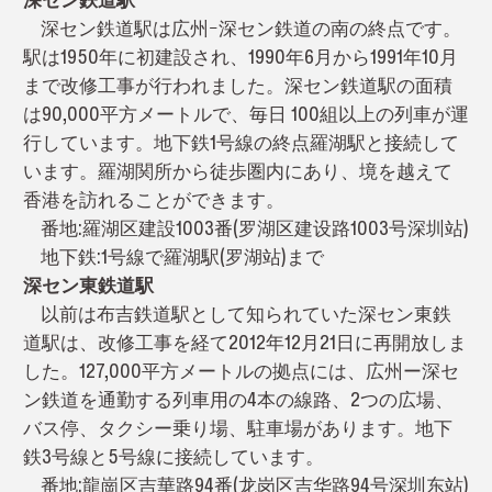
深セン鉄道駅は広州ｰ深セン鉄道の南の終点です。
駅は1950年に初建設され、1990年6月から1991年10月
まで改修工事が行われました。深セン鉄道駅の面積
は90,000平方メートルで、毎日 100組以上の列車が運
行しています。地下鉄1号線の終点羅湖駅と接続して
います。羅湖関所から徒歩圏内にあり、境を越えて
香港を訪れることができます。
番地:羅湖区建設1003番(罗湖区建设路1003号深圳站)
地下鉄:1号線で羅湖駅(罗湖站)まで
深セン東鉄道駅
以前は布吉鉄道駅として知られていた深セン東鉄
道駅は、改修工事を経て2012年12月21日に再開放しま
した。127,000平方メートルの拠点には、広州ー深セ
ン鉄道を通勤する列車用の4本の線路、2つの広場、
バス停、タクシー乗り場、駐車場があります。地下
鉄3号線と5号線に接続しています。
番地:龍崗区吉華路94番(龙岗区吉华路94号深圳东站)