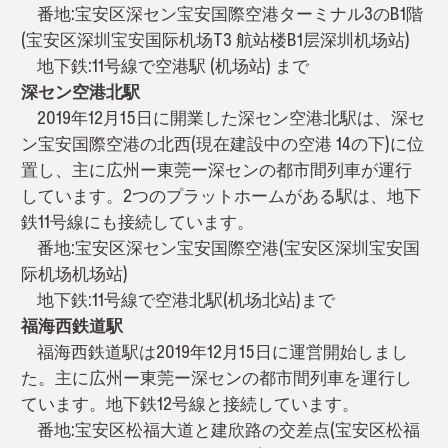
番地:宝安区深セン宝安国際空港ターミナル3のB1階
(宝安区深圳宝安国际机场T3 航站楼B1层深圳机场站)
地下鉄:11号線で空港駅 (机场站) まで
深セン空港北駅
2019年12月15日に開業した深セン空港北駅は、深セ
ン宝安国際空港の北西(現在建設中の空港 14の下)に位
置し、主に広州ー東莞ー深センの都市間列車が運行
しています。2つのプラットホームがある駅は、地下
鉄11号線にも接続しています。
番地:宝安区深セン宝安国際空港(宝安区深圳宝安国
际机场机场站)
地下鉄:11号線で空港北駅(机场北站)まで
福海西鉄道駅
福海西鉄道駅は2019年12月15日に運営開始しまし
た。主に広州ー東莞ー深センの都市間列車を運行し
ています。地下鉄12号線と接続しています。
番地:宝安区松福大道と建欣路の交差点(宝安区松福