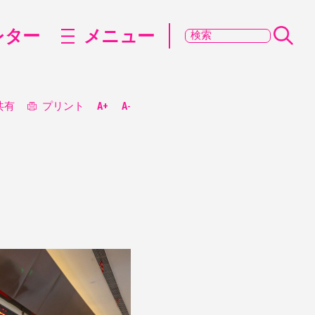
レター
メニュー
共有
プリント
A+
A-