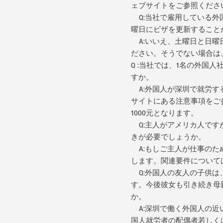
ェブサイトをご参照くださ
Q:当社で雇用している外
曜日にビザを更新すること
A:いいえ、土曜日と日曜
ださい。そうでない場合は
Q :当社では、1名の外
すか。
A:外国人が深圳で就労す
サイトにある注意事項をご参
1000元となります。
Q:主人がアメリカ人です
きが必要でしょうか。
A:もしご主人が仕事のため
します。関連要件について
Q:外国人の友人の子供は
す。今後彼女も引き続き母
か。
A:深圳で働く外国人の近
国人就労者の配偶者若しくは