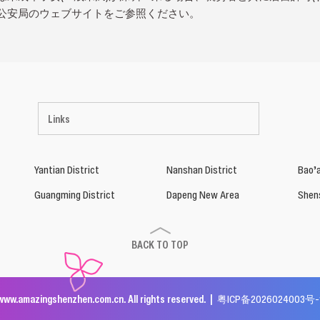
公安局のウェブサイトをご参照ください。
Links
Yantian District
Nanshan District
Bao’a
Guangming District
Dapeng New Area
Shen
BACK TO TOP
www.amazingshenzhen.com.cn. All rights reserved. |
粤ICP备2026024003号-