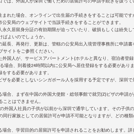
口では、外国人が深圳で働くための居留許可の申請手続きを扱って
生まれた場合、オンラインで出生届の手続きをすることは可能です
市公安局のウェブサイトで当該手続きをすることができます。
人永久居留身分証の有効期限が迫っていたり、破損もしくは紛失し
けばよいのでしょうか。
の延長、再発行、更新は、管轄の公安局出入境管理事務所に申請書
ブサイトをご参照ください。
た外国人が、サービスアパートメント(ホテルと異なり、宿泊者登
する場合、到着後24時間以内に公安局へ居住登録をする必要があり
録をする必要があります。
ビザを必要としないシンガポール人を採用する予定ですが、深圳で
る場合、まず在中国の外国大使館・総領事館で就労(Z)ビザの申請
ることはできません。
名の外国人社員の子供が以前から深圳で通学しています。その子供の
の同行家族としての居留許可が申請不可能となりますが、どの種類
る場合、学習目的の居留許可を申請されることをお勧めします。詳