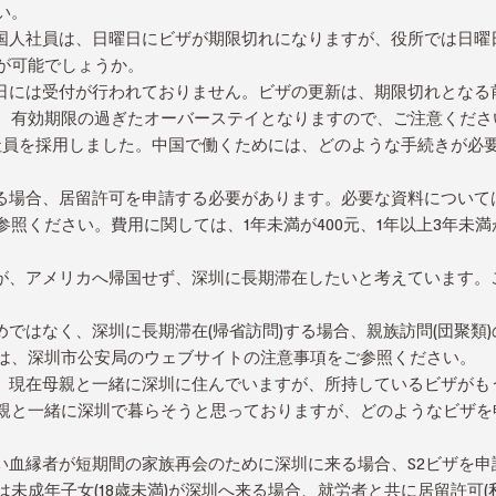
い。
国人社員は、日曜日にビザが期限切れになりますが、役所では日曜
が可能でしょうか。
日には受付が行われておりません。ビザの更新は、期限切れとなる
、有効期限の過ぎたオーバーステイとなりますので、ご注意くださ
国人社員を採用しました。中国で働くためには、どのような手続きが必
る場合、居留許可を申請する必要があります。必要な資料について
照ください。費用に関しては、1年未満が400元、1年以上3年未満が
が、アメリカへ帰国せず、深圳に長期滞在したいと考えています。
ではなく、深圳に長期滞在(帰省訪問)する場合、親族訪問(団聚類
は、深圳市公安局のウェブサイトの注意事項をご参照ください。
、現在母親と一緒に深圳に住んでいますが、所持しているビザがも
親と一緒に深圳で暮らそうと思っておりますが、どのようなビザを
い血縁者が短期間の家族再会のために深圳に来る場合、S2ビザを申
未成年子女(18歳未満)が深圳へ来る場合、就労者と共に居留許可(