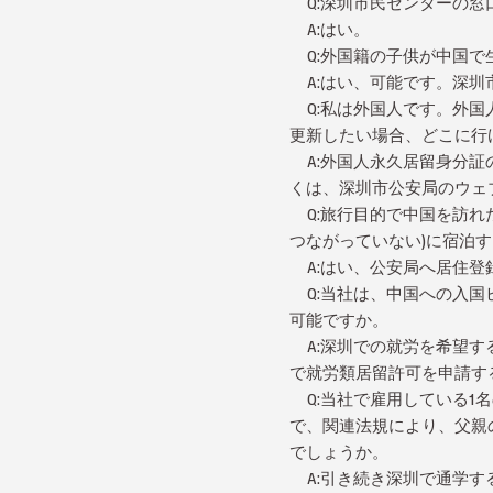
Q:深圳市民センターの窓
A:はい。
Q:外国籍の子供が中国で
A:はい、可能です。深圳
Q:私は外国人です。外国
更新したい場合、どこに行
A:外国人永久居留身分証
くは、深圳市公安局のウェ
Q:旅行目的で中国を訪れ
つながっていない)に宿泊
A:はい、公安局へ居住登
Q:当社は、中国への入国
可能ですか。
A:深圳での就労を希望す
で就労類居留許可を申請す
Q:当社で雇用している1
で、関連法規により、父親
でしょうか。
A:引き続き深圳で通学す