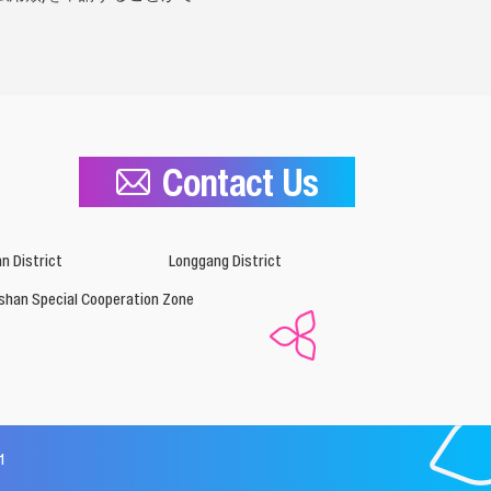
Contact Us
n District
Longgang District
shan Special Cooperation Zone
1