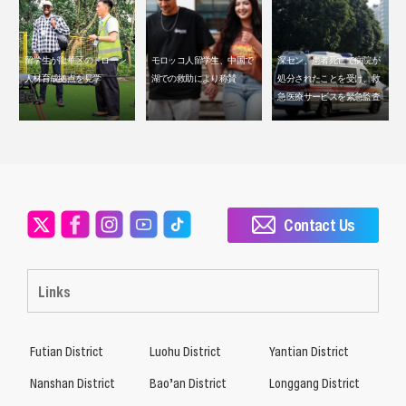
留学生が龍華区のドローン
モロッコ人留学生、中国で
深セン、患者死亡で病院が
人材育成拠点を見学
湖での救助により称賛
処分されたことを受け、救
急医療サービスを緊急監査
Contact Us
Links
Futian District
Luohu District
Yantian District
Nanshan District
Bao’an District
Longgang District