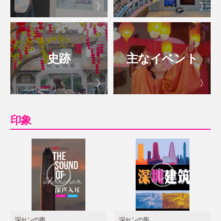
史跡
主なイベント
印象
深センの声
深センの形