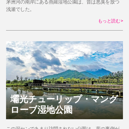
茅洲河の南岸にある燕羅湿地公園は、昔は悪臭を放つ
浅瀬でした。
もっと読む
>
壩光チューリップ・マング
ローブ湿地公園
この深センであまり訪問されない公園は、葉の裏側が