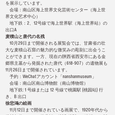
を展示しています。
会場：南山区海上世界文化芸術センター（海上世
界文化艺术中心）
地下鉄：2、12号線で海上世界駅（海上世界站）の
出口A
麦積山と唐代の名残
10月29日まで開催される展覧会では、甘粛省の壮
大な麦積山石窟の魅力的な微笑みの彫刻に出会うこ
とができます。一方、現在の陝西省西安市にある金
郷県主墓から発掘された唐代（618-907）の遺物展も
11月26日まで開催されています。
予約：WeChatアカウント「nanshanmuseum」
会場：南山区南山博物館（南山博物馆）
地下鉄: 1 号線または 12 号線で桃園駅 (桃园站) 行
き、B 出口
徐悲鴻の絵画
11月12日まで開催されている画展で、1920年代から