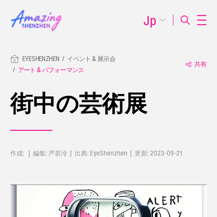
Jp
EYESHENZHEN
イベント & 展示会
共有
アート & パフォーマンス
街中の芸術展
作成: | 編集: 严若泠 | 出典: EyeShenzhen | 更新: 2023-09-21