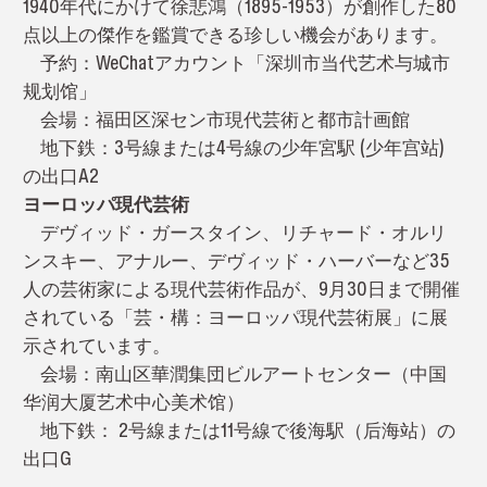
1940年代にかけて徐悲鴻（1895-1953）が創作した80
点以上の傑作を鑑賞できる珍しい機会があります。
予約：WeChatアカウント「深圳市当代艺术与城市
规划馆」
会場：福田区深セン市現代芸術と都市計画館
地下鉄：3号線または4号線の少年宮駅 (少年宫站)
の出口A2
ヨーロッパ現代芸術
デヴィッド・ガースタイン、リチャード・オルリ
ンスキー、アナルー、デヴィッド・ハーバーなど35
人の芸術家による現代芸術作品が、9月30日まで開催
されている「芸・構：ヨーロッパ現代芸術展」に展
示されています。
会場：南山区華潤集団ビルアートセンター（中国
华润大厦艺术中心美术馆）
地下鉄： 2号線または11号線で後海駅（后海站）の
出口G