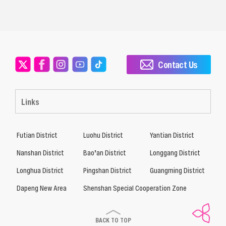
Contact Us
Links
Futian District
Luohu District
Yantian District
Nanshan District
Bao’an District
Longgang District
Longhua District
Pingshan District
Guangming District
Dapeng New Area
Shenshan Special Cooperation Zone
BACK TO TOP