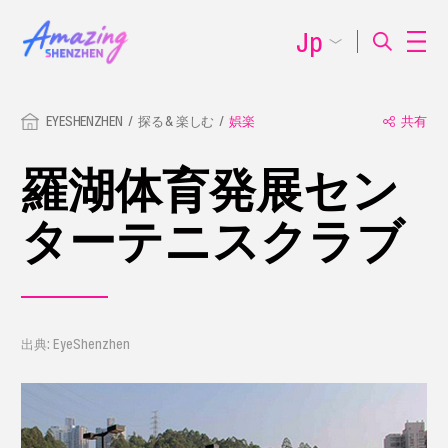
Jp
EYESHENZHEN
探る & 楽しむ
娯楽
共有
羅湖体育発展セン
ターテニスクラブ
出典: EyeShenzhen