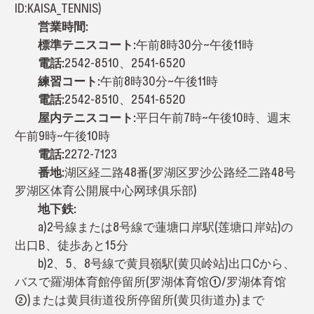
ID:KAISA_TENNIS)
営業時間:
標準テニスコート:
午前8時30分~午後11時
電話:
2542-8510、2541-6520
練習コート:
午前8時30分~午後11時
電話:
2542-8510、2541-6520
屋内テニスコート:
平日午前7時~午後10時、週末
午前9時~午後10時
電話:
2272-7123
番地:
湖区経二路48番(罗湖区罗沙公路经二路48号
罗湖区体育公開展中心网球俱乐部)
地下鉄:
a)2号線または8号線で蓮塘口岸駅(莲塘口岸站)の
出口B、徒歩あと15分
b)2、5、8号線で黄貝嶺駅(黄贝岭站)出口Cから、
バスで羅湖体育館停留所(罗湖体育馆①/罗湖体育馆
②)または黄貝街道役所停留所(黄贝街道办)まで