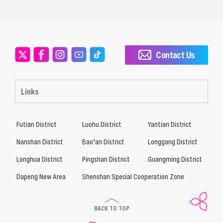
Contact Us
Links
Futian District
Luohu District
Yantian District
Nanshan District
Bao’an District
Longgang District
Longhua District
Pingshan District
Guangming District
Dapeng New Area
Shenshan Special Cooperation Zone
BACK TO TOP