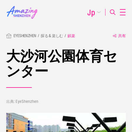
Jp
EYESHENZHEN
探る & 楽しむ
娯楽
共有
大沙河公園体育セ
ンター
出典: EyeShenzhen