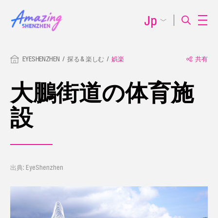
Jp
EYESHENZHEN
探る & 楽しむ
娯楽
共有
大鵬街道の体育施
設
出典: EyeShenzhen