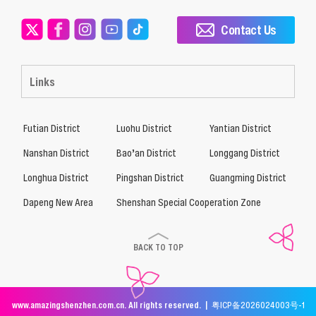
Contact Us
Links
Futian District
Luohu District
Yantian District
Nanshan District
Bao’an District
Longgang District
Longhua District
Pingshan District
Guangming District
Dapeng New Area
Shenshan Special Cooperation Zone
BACK TO TOP
www.amazingshenzhen.com.cn. All rights reserved. |
粤ICP备2026024003号-1