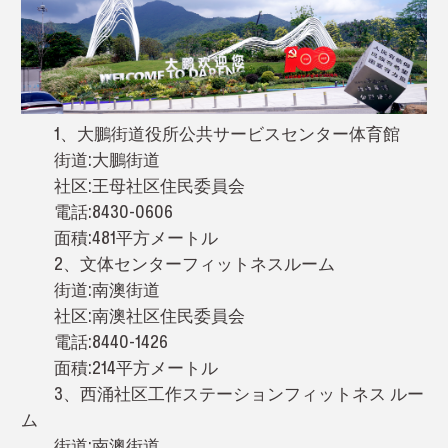
1、大鵬街道役所公共サービスセンター体育館
街道:大鵬街道
社区:王母社区住民委員会
電話:8430-0606
面積:481平方メートル
2、文体センターフィットネスルーム
街道:南澳街道
社区:南澳社区住民委員会
電話:8440-1426
面積:214平方メートル
3、西涌社区工作ステーションフィットネス ルー
ム
街道:南澳街道