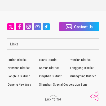
Contact Us
Links
Futian District
Luohu District
Yantian District
Nanshan District
Bao’an District
Longgang District
Longhua District
Pingshan District
Guangming District
Dapeng New Area
Shenshan Special Cooperation Zone
BACK TO TOP