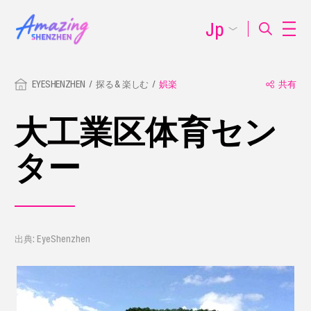
Jp
EYESHENZHEN
探る & 楽しむ
娯楽
共有
大工業区体育セン
ター
出典: EyeShenzhen