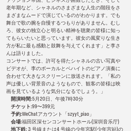
老年期など、シャネルのさまざまな人生の階段をさ
まざまなムードで演じているのがわかります。でも
舞台で歌の腕を自慢するつもりがありません。むし
ろ、彼女の独立心と明るい精神を聴衆の皆様に知っ
てもらいたいと思っています。彼女の風変りな生き
方が私に最も感動と鼓舞を与えてくれます」と李さ
んは語りました。
コンサートでは、許可を得たシャネルの古い写真や
ビデオが、李のボーカルとベハイトのピアノ演奏に
合わせて大きなスクリーンに放送されます。「私の
声は優しい背景音のようなもので、観客の皆様は映
画を見ているような気分になるでしょう。」
開演時間:
5月20日、午後7時30分
チケット:
99〜399元
予約:
WeChatアカウント「szyyt_piao」
会場:
福田区深センコンサートホール(深圳音乐厅)
地下鉄:
3 号線または4 号線の少年宮駅(少年宫站)の