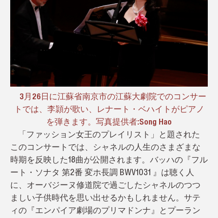
3月26日に江蘇省南京市の江蘇大劇院でのコンサー
トでは、李頴が歌い、レナート・ベハイトがピアノ
を弾きます。写真提供者:Song Hao
「ファッション女王のプレイリスト」と題された
このコンサートでは、シャネルの人生のさまざまな
時期を反映した18曲が公開されます。バッハの『フル
ート・ソナタ 第2番 変ホ長調 BWV1031 』は聴く人
に、オーバジーヌ修道院で過ごしたシャネルのつつ
ましい子供時代を思い出せるかもしれません。サテ
ィの『エンパイア劇場のプリマドンナ』とプーラン