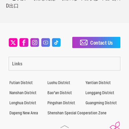
D出口
Contact Us
Links
Futian District
Luohu District
Yantian District
Nanshan District
Bao’an District
Longgang District
Longhua District
Pingshan District
Guangming District
Dapeng New Area
Shenshan Special Cooperation Zone