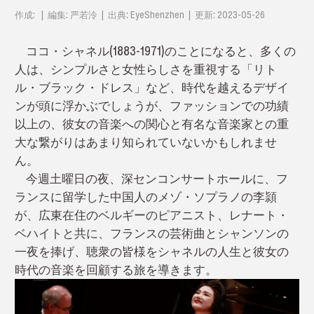
作成: | 編集: 严若泠 | 出典: EyeShenzhen | 更新: 2023-05-26
ココ・シャネル(1883-1971)のことになると、多くの
人は、シンプルさと女性らしさを重視する「リト
ル・ブラック・ドレス」など、時代を越えるデザイ
ンが頭に浮かぶでしょうが、ファッションでの功績
以上の、彼女の音楽への関心と有名な音楽家との重
大な繋がりはあまり知られていないかもしれませ
ん。
今週土曜日の夜、深センコンサートホールに、フ
ランスに留学した中国人のメゾ・ソプラノの李頴
が、広東在住のベルギーのピアニスト、レナート・
ベハイトと共に、フランスの芸術曲とシャンソンの
一夜を捧げ、聴衆の皆様をシャネルの人生と彼女の
時代の音楽を回顧する旅を導きます。