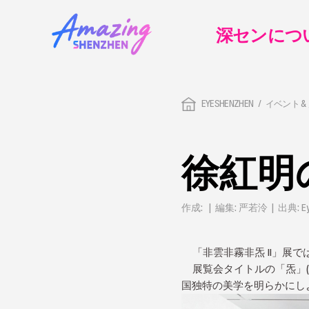
深センにつ
EYESHENZHEN
イベント &
徐紅明
作成: | 編集: 严若泠 | 出典: Eye
「非雲非霧非炁 II」展
展覧会タイトルの「炁」(
国独特の美学を明らかにし