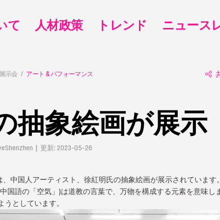
いて
人材政策
トレンド
ニュース
 展示会
アート & パフォーマンス
の抽象絵画が展示
Shenzhen | 更新: 2023-05-26
では、中国人アーティスト、徐紅明氏の抽象絵画が展示されています
中国語の「空気」)は道教の言葉で、万物を構成する元素を意味し
ようとしています。