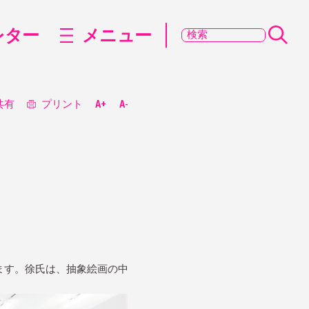
レター
メニュー
共有
プリント
A+
A-
。
ます。徐氏は、抽象絵画の中