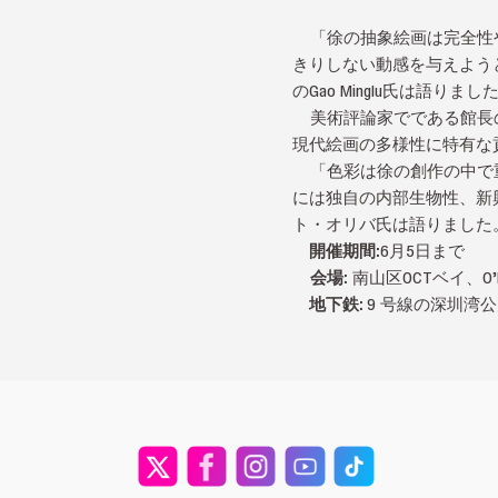
「徐の抽象絵画は完全性や
きりしない動感を与えよう
のGao Minglu氏は語りまし
美術評論家でである館長の
現代絵画の多様性に特有な
「色彩は徐の創作の中で重
には独自の内部生物性、新
ト・オリバ氏は語りました
開催期間:
6月5日まで
会場:
南山区OCTベイ、O’
地下鉄:
9 号線の深圳湾公