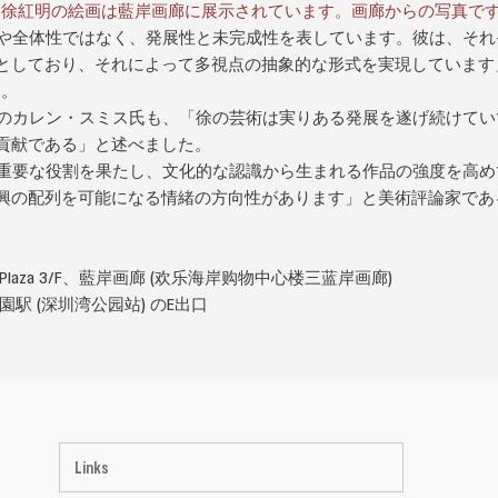
徐紅明の絵画は藍岸画廊に展示されています。画廊からの写真で
全体性ではなく、発展性と未完成性を表しています。彼は、それ
としており、それによって多視点の抽象的な形式を実現しています
た。
カレン・スミス氏も、「徐の芸術は実りある発展を遂げ続けてい
貢献である」と述べました。
要な役割を果たし、文化的な認識から生まれる作品の強度を高めて
興の配列を可能になる情緒の方向性があります」と美術評論家であ
。
Plaza 3/F、藍岸画廊 (欢乐海岸购物中心楼三蓝岸画廊)
園駅 (深圳湾公园站) のE出口
Links