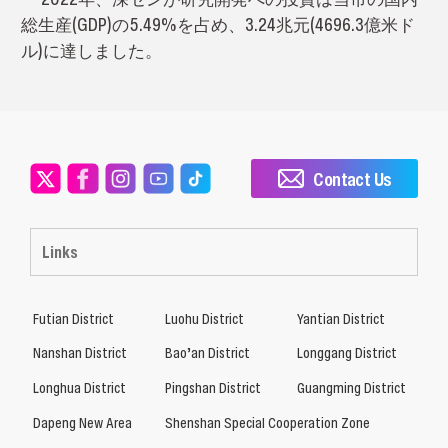
総生産(GDP)の5.49%を占め、3.24兆元(4696.3億米ド
ル)に達しました。
Contact Us
Links
Futian District
Luohu District
Yantian District
Nanshan District
Bao’an District
Longgang District
Longhua District
Pingshan District
Guangming District
Dapeng New Area
Shenshan Special Cooperation Zone