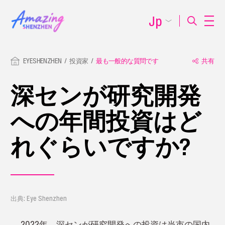
Jp
EYESHENZHEN
投資家
最も一般的な質問です
共有
深センが研究開発
への年間投資はど
れぐらいですか?
出典: Eye Shenzhen
2022年、深センが研究開発への投資は当市の国内