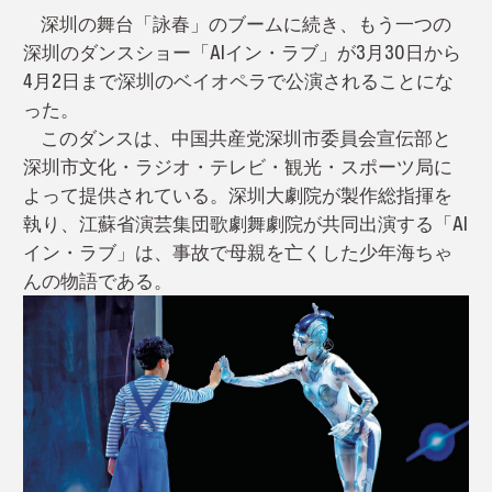
深圳の舞台「詠春」のブームに続き、もう一つの
深圳のダンスショー「AIイン・ラブ」が3月30日から
4月2日まで深圳のベイオペラで公演されることにな
った。
このダンスは、中国共産党深圳市委員会宣伝部と
深圳市文化・ラジオ・テレビ・観光・スポーツ局に
よって提供されている。深圳大劇院が製作総指揮を
執り、江蘇省演芸集団歌劇舞劇院が共同出演する「AI
イン・ラブ」は、事故で母親を亡くした少年海ちゃ
んの物語である。