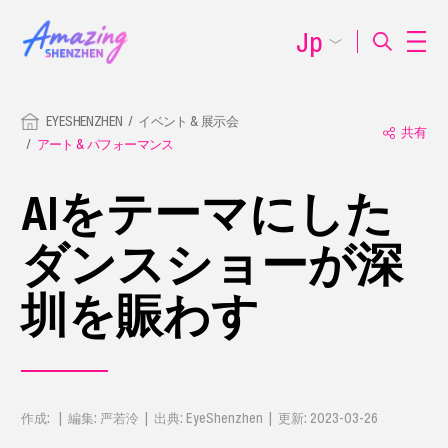
Jp
EYESHENZHEN
イベント & 展示会
共有
アート & パフォーマンス
AIをテーマにした
ダンスショーが深
圳を賑わす
作成: | 編集: 严若泠 | 出典: EyeShenzhen | 更新: 2023-03-26