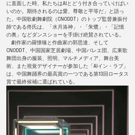
に直面した時、私たちはAIとどう付き合っていけばい
いのか。期待されるのは愛、尊敬と平等だ」と語っ
た。中国歌劇舞劇院（CNODDT）のトップ監督兼振付
師である佟氏は、「水月洛神」・「朱鷺」・「記憶
の奥」などダンスショーを手掛け絶賛されている。
劇作家の羅懐臻と作曲家の郭思達、そして
CNODDT、中国国家芝居劇場、中国バレエ団、広東歌
舞団出身の服装、照明、マルチメディア、舞台美
術、また視覚デザイナーが参加した「AIイン・ラブ」
は、中国舞踊界の最高賞の一つである第13回ロータス
賞で最終候補に選ばれている。