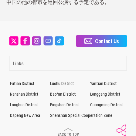
中国の他の都市を巡回公演する予定である。
Contact Us
Links
Futian District
Luohu District
Yantian District
Nanshan District
Bao’an District
Longgang District
Longhua District
Pingshan District
Guangming District
Dapeng New Area
Shenshan Special Cooperation Zone
BACK TO TOP