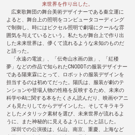
来世界を作り出した。
広東歌舞団の舞台美術デザイナーである秦立運に
よると、舞台上の照明をコンピュータコーディング
で制御し、時にはピクセル照明で劇場にクールな雰
囲気を与えているという。私たちが舞台上で作り出
した未来世界は、儚くて流れるような未知のものだ
と語った。
「永遠の電波」、「伝奇山水画の旅」、「紅楼
夢」などの作品で知られたCNODDTの服装デザイナー
である陽東霖にとって、ロボットの服装デザインを
担当するのは初めてだった。陽氏は、服装が劇のテ
ンションや登場人物の性格を反映するため、未来の
科学やAIに関する本をたくさん読んだり、映画やアニ
メも見たりしてからデザインした。そしてキラキラ
としたメタリック素材を選び、未来世界が流れるよ
うに、また神秘的に見えるようにしたと話した。
深圳での公演後は、仏山、南京、重慶、上海など