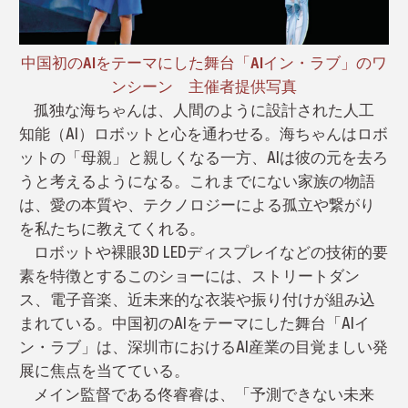
中国初のAIをテーマにした舞台「AIイン・ラブ」のワ
ンシーン 主催者提供写真
孤独な海ちゃんは、人間のように設計された人工
知能（AI）ロボットと心を通わせる。海ちゃんはロボ
ットの「母親」と親しくなる一方、AIは彼の元を去ろ
うと考えるようになる。これまでにない家族の物語
は、愛の本質や、テクノロジーによる孤立や繋がり
を私たちに教えてくれる。
ロボットや裸眼3D LEDディスプレイなどの技術的要
素を特徴とするこのショーには、ストリートダン
ス、電子音楽、近未来的な衣装や振り付けが組み込
まれている。中国初のAIをテーマにした舞台「AIイ
ン・ラブ」は、深圳市におけるAI産業の目覚ましい発
展に焦点を当てている。
メイン監督である佟睿睿は、「予測できない未来